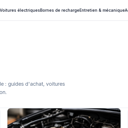
Voitures électriques
Bornes de recharge
Entretien & mécanique
A
e : guides d'achat, voitures
on.