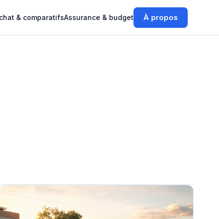
À propos
chat & comparatifs
Assurance & budget