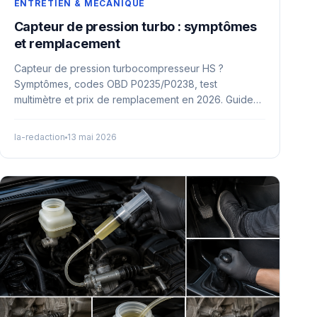
ENTRETIEN & MÉCANIQUE
Capteur de pression turbo : symptômes
et remplacement
Capteur de pression turbocompresseur HS ?
Symptômes, codes OBD P0235/P0238, test
multimètre et prix de remplacement en 2026. Guide
complet.
la-redaction
13 mai 2026