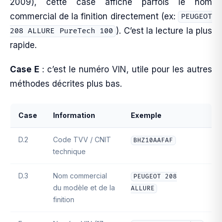
2009), cette case affiche parfois le nom
commercial de la finition directement (ex:
PEUGEOT
). C’est la lecture la plus
208 ALLURE PureTech 100
rapide.
Case E
: c’est le numéro VIN, utile pour les autres
méthodes décrites plus bas.
Case
Information
Exemple
D.2
Code TVV / CNIT
BHZ10AAFAF
technique
D.3
Nom commercial
PEUGEOT 208
du modèle et de la
ALLURE
finition