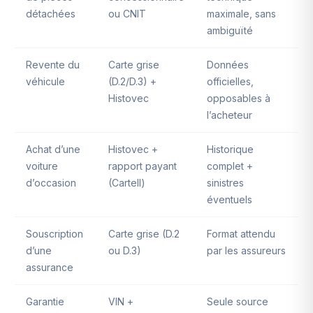
détachées
ou CNIT
maximale, sans
ambiguïté
Revente du
Carte grise
Données
véhicule
(D.2/D.3) +
officielles,
Histovec
opposables à
l’acheteur
Achat d’une
Histovec +
Historique
voiture
rapport payant
complet +
d’occasion
(Cartell)
sinistres
éventuels
Souscription
Carte grise (D.2
Format attendu
d’une
ou D.3)
par les assureurs
assurance
Garantie
VIN +
Seule source