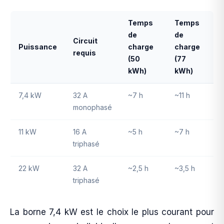
Temps
Temps
de
de
Circuit
Puissance
charge
charge
requis
(50
(77
kWh)
kWh)
7,4 kW
32 A
~7 h
~11 h
monophasé
11 kW
16 A
~5 h
~7 h
triphasé
22 kW
32 A
~2,5 h
~3,5 h
triphasé
La borne 7,4 kW est le choix le plus courant pour