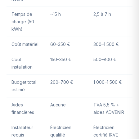
Temps de
~15 h
2,5 à 7 h
charge (50
kWh)
Coût matériel
60–350 €
300–1 500 €
Coût
150–350 €
500–800 €
installation
Budget total
200–700 €
1 000–1 500 €
estimé
Aides
Aucune
TVA 5,5 % +
financières
aides ADVENIR
Installateur
Électricien
Électricien
requis
qualifié
certifié IRVE