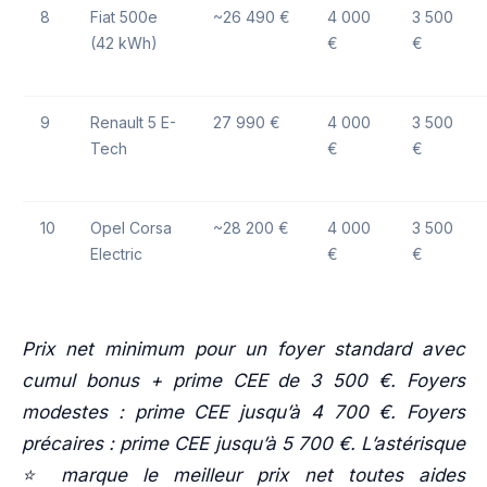
8
Fiat 500e
~26 490 €
4 000
3 500
(42 kWh)
€
€
9
Renault 5 E-
27 990 €
4 000
3 500
Tech
€
€
10
Opel Corsa
~28 200 €
4 000
3 500
Electric
€
€
Prix net minimum pour un foyer standard avec
cumul bonus + prime CEE de 3 500 €. Foyers
modestes : prime CEE jusqu’à 4 700 €. Foyers
précaires : prime CEE jusqu’à 5 700 €. L’astérisque
⭐ marque le meilleur prix net toutes aides